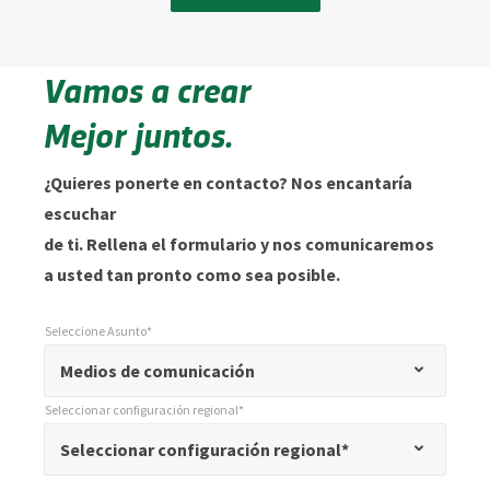
Vamos a crear
Mejor juntos.
¿Quieres ponerte en contacto? Nos encantaría
escuchar
de ti. Rellena el formulario y nos comunicaremos
a usted tan pronto como sea posible.
Seleccione Asunto*
*
Seleccione Asunto*
"
Medios de comunicación
*
Seleccionar configuración regional*
"
*
Seleccionar configuración regional*
Seleccionar configuración regional*
indica
campos