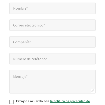
Nombre*
*
obligatorios
Nombre*
Correo electrónico*
*
Correo electrónico*
Compañía*
*
Compañía*
Número de teléfono*
*
Número de teléfono*
Mensaje*
*
Mensaje*
Aceptar
*
Estoy de acuerdo con
la Política de privacidad de