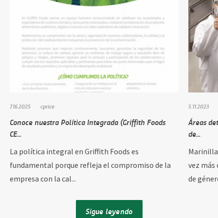
7.16.2025
cprice
5.11.2023
Conoce nuestra Política Integrada (Griffith Foods
Áreas de
CE...
de...
La política integral en Griffith Foods es
Marinill
fundamental porque refleja el compromiso de la
vez más 
empresa con la cal...
de género
Sigue leyendo