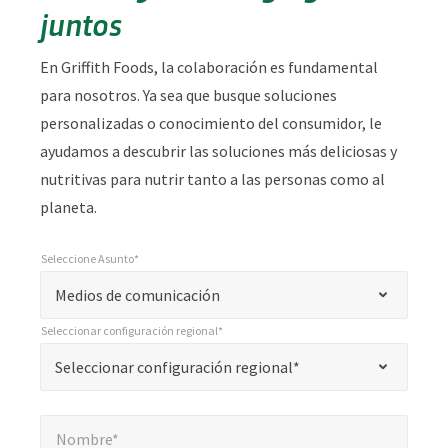
juntos
En Griffith Foods, la colaboración es fundamental
para nosotros. Ya sea que busque soluciones
personalizadas o conocimiento del consumidor, le
ayudamos a descubrir las soluciones más deliciosas y
nutritivas para nutrir tanto a las personas como al
planeta.
Seleccione Asunto*
*
Seleccione Asunto*
"
Medios de comunicación
*
Seleccionar configuración regional*
"
*
Seleccionar configuración regional*
Seleccionar configuración regional*
indica
campos
Nombre*
*
obligatorios
Nombre*