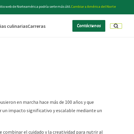
itio web de Norteamérica podría serte más útil.
Cambiar a América del Norte
Contáctenos
as culinarias
Carreras
 pusieron en marcha hace más de 100 años y que
un impacto significativo y escalable mediante un
combinar el cuidado y la creatividad para nutrir al