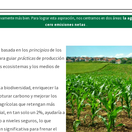
ivamente más bien. Para lograr esta aspiración, nos centramos en dos áreas:
la a
cero emisiones netas
.
 basada en los
principios
de los
ara guiar
prácticas
de producción
s ecosistemas y los medios de
 biodiversidad, enriquecer la
apturar carbono y mejorar los
 agrícolas que retengan más
ial, en tan solo un 2%, ayudaría a
 a niveles seguros, lo que
n significativa para frenar el