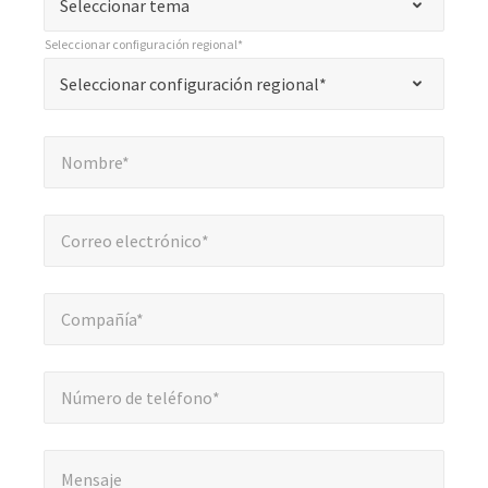
Seleccionar tema
*
Seleccionar configuración regional*
"
*
Seleccionar configuración regional*
Seleccionar configuración regional*
indica
campos
Nombre*
*
obligatorios
Nombre*
Correo electrónico*
*
Correo electrónico*
Compañía*
*
Compañía*
Número de teléfono*
Número de teléfono*
Mensaje
*
Mensaje