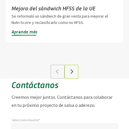
la innovación y la asociación de Griffith Foods.
Mejora del sándwich HFSS de la UE
Se reformuló un sándwich de gran venta para mejorar el
Nutri-Score y reclasificarlo como no HFSS.
Aprenda más
Contáctanos
Creemos mejor juntos. Contáctanos para colaborar
en tu próximo proyecto de salsa o aderezo.
Seleccione Asunto*
*
Seleccione Asunto*
"