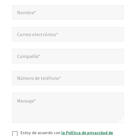
Nombre*
*
obligatorios
Nombre*
Correo electrónico*
*
Correo electrónico*
Compañía*
*
Compañía*
Número de teléfono*
*
Número de teléfono*
Mensaje*
*
Mensaje*
Aceptar
*
Estoy de acuerdo con
la Política de privacidad de