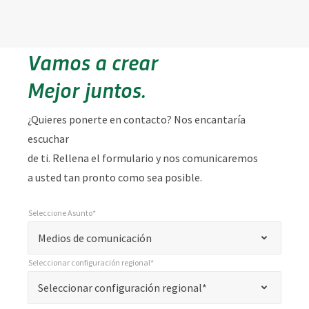
Vamos a crear
Mejor juntos.
¿Quieres ponerte en contacto? Nos encantaría
escuchar
de ti. Rellena el formulario y nos comunicaremos
a usted tan pronto como sea posible.
Seleccione Asunto*
*
Seleccione Asunto*
"
Medios de comunicación
*
Seleccionar configuración regional*
"
*
Seleccionar configuración regional*
Seleccionar configuración regional*
indica
campos