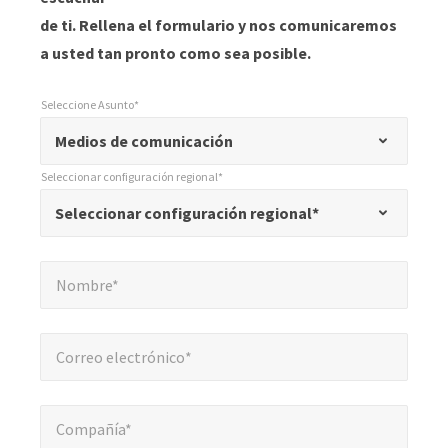
de ti. Rellena el formulario y nos comunicaremos
a usted tan pronto como sea posible.
Seleccione Asunto*
*
Seleccione Asunto*
"
Medios de comunicación
*
Seleccionar configuración regional*
"
*
Seleccionar configuración regional*
Seleccionar configuración regional*
indica
campos
Nombre*
*
obligatorios
Nombre*
Correo electrónico*
*
Correo electrónico*
Compañía*
*
Compañía*