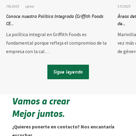
7.16.2025
cprice
5.11.2023
Conoce nuestra Política Integrada (Griffith Foods
Áreas de
CE…
de…
La política integral en Griffith Foods es
Marinill
fundamental porque refleja el compromiso de la
vez más 
empresa con la cal…
de géne
Sigue leyendo
Vamos a crear
Mejor juntos.
¿Quieres ponerte en contacto? Nos encantaría
escuchar