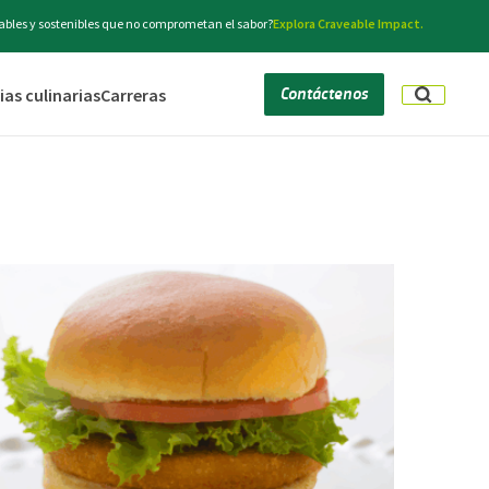
bles y sostenibles que no comprometan el sabor?
Explora Craveable Impact.
Contáctenos
as culinarias
Carreras