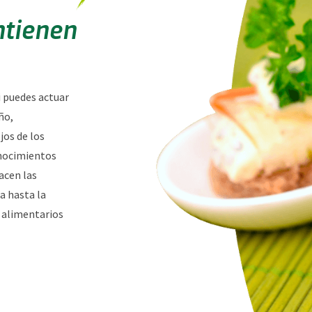
ntienen
i puedes actuar
ño,
os de los
nocimientos
acen las
ra hasta la
s alimentarios