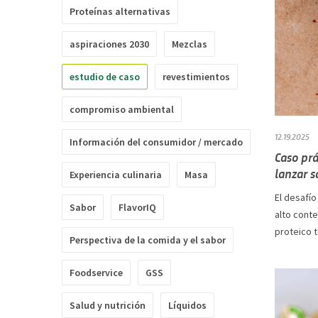
Proteínas alternativas
aspiraciones 2030
Mezclas
estudio de caso
revestimientos
compromiso ambiental
12.19.2025
Información del consumidor / mercado
Caso prá
lanzar s
Experiencia culinaria
Masa
El desafío
Sabor
FlavorIQ
alto cont
proteico to
Perspectiva de la comida y el sabor
Foodservice
GSS
Salud y nutrición
Líquidos