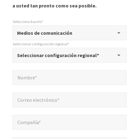
a usted tan pronto como sea posible.
Seleccione Asunto*
*
Seleccione Asunto*
"
Medios de comunicación
*
Seleccionar configuración regional*
"
*
Seleccionar configuración regional*
Seleccionar configuración regional*
indica
campos
Nombre*
*
obligatorios
Nombre*
Correo electrónico*
*
Correo electrónico*
Compañía*
*
Compañía*
Número de teléfono*
*