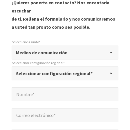
¿Quieres ponerte en contacto? Nos encantaría
escuchar
de ti. Rellena el formulario y nos comunicaremos
a usted tan pronto como sea posible.
Seleccione Asunto*
*
Seleccione Asunto*
"
Medios de comunicación
*
Seleccionar configuración regional*
"
*
Seleccionar configuración regional*
Seleccionar configuración regional*
indica
campos
Nombre*
*
obligatorios
Nombre*
Correo electrónico*
*
Correo electrónico*
Compañía*
*