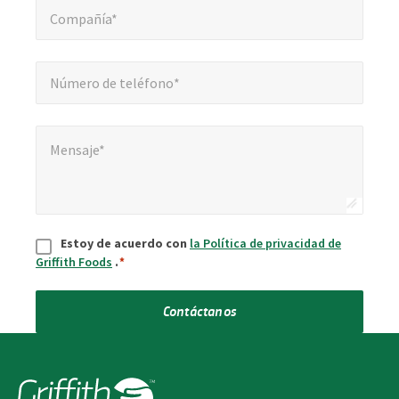
Compañía*
Número de teléfono*
*
Número de teléfono*
Mensaje*
*
Mensaje*
Aceptar
*
Estoy de acuerdo con
la Política de privacidad de
Griffith Foods
.
*
Contáctanos