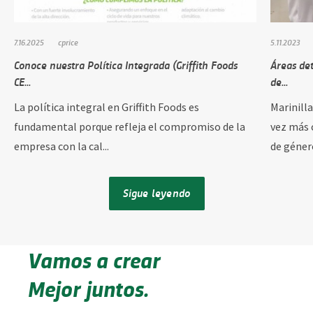
7.16.2025
cprice
5.11.2023
Conoce nuestra Política Integrada (Griffith Foods
Áreas de
CE...
de...
La política integral en Griffith Foods es
Marinill
fundamental porque refleja el compromiso de la
vez más 
empresa con la cal...
de género
Sigue leyendo
Vamos a crear
Mejor juntos.