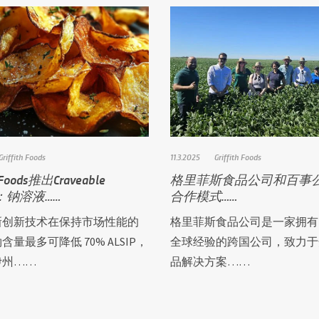
Griffith Foods
11.3.2025
Griffith Foods
h Foods推出Craveable
格里菲斯食品公司和百事
t：钠溶液……
合作模式……
新创新技术在保持市场性能的
格里菲斯食品公司是一家拥有1
量最多可降低 70% ALSIP，
全球经验的跨国公司，致力于
伊州……
品解决方案……