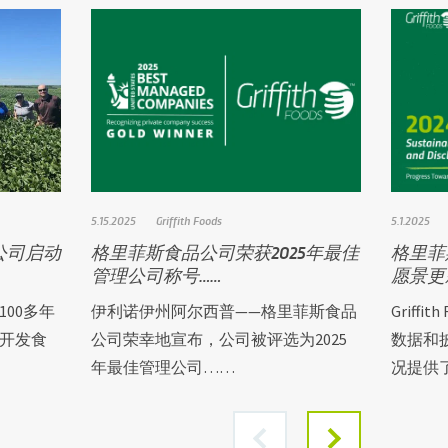
5.15.2025
Griffith Foods
5.1.2025
公司启动
格里菲斯食品公司荣获2025年最佳
格里菲
管理公司称号……
愿景更
00多年
伊利诺伊州阿尔西普——格里菲斯食品
Griff
开发食
公司荣幸地宣布，公司被评选为2025
数据和
年最佳管理公司……
况提供