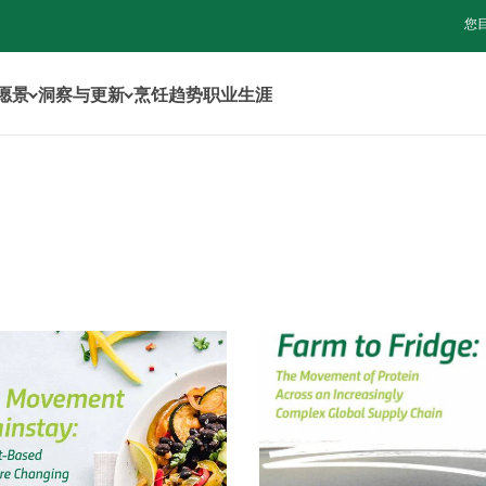
您
年愿景
洞察与更新
烹饪趋势
职业生涯