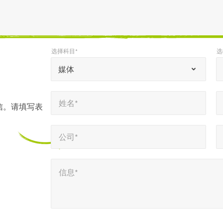
选择科目*
选
*
*
选择科目*
选择语言环境*
“
媒体
*
姓名*
电子邮件*
”
*
*
姓名*
表
信。请填写表
示
公司*
电话号码*
*
*
必
公司*
填
信息*
字
信息*
段