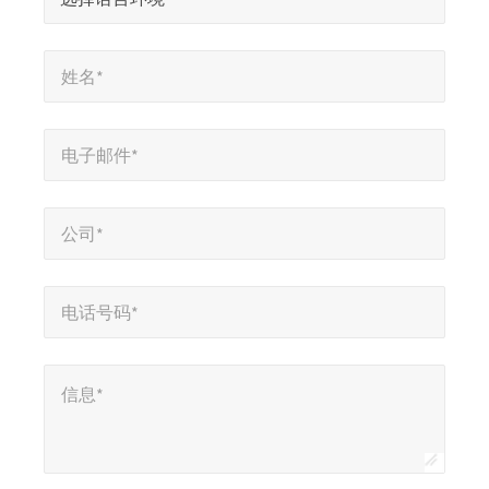
示
姓名*
*
必
姓名*
填
字
电子邮件*
*
段
电子邮件*
公司*
*
公司*
电话号码*
*
电话号码*
信息*
信息*