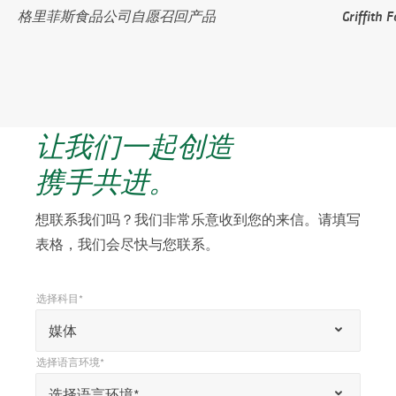
格里菲斯食品公司自愿召回产品
Griffit
让我们一起创造
携手共进。
想联系我们吗？我们非常乐意收到您的来信。请填写
表格，我们会尽快与您联系。
选择科目*
*
选择科目*
“
媒体
*
选择语言环境*
”
*
选择语言环境*
选择语言环境*
表