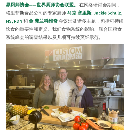
界厨师协会——世界厨师协会联盟。
在网络研讨会期间，
格里菲斯食品公司的专家厨师
马克·塞里斯
,
Jackie Schulz,
MS, RDN
和
金·弗兰科维奇
会议涉及诸多主题，包括可持续
饮食的重要性和定义、我们食物系统的影响、联合国粮食
系统峰会的调查结果以及几项可持续烹饪示范。