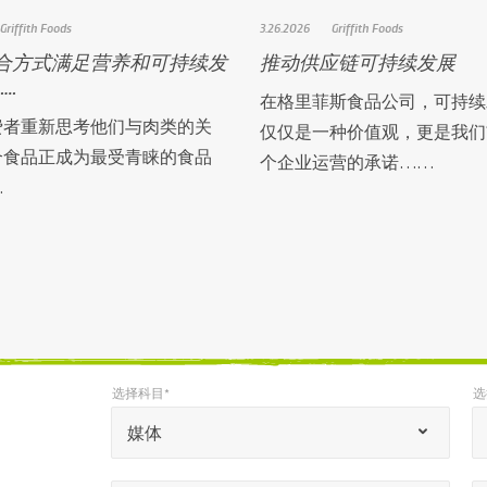
Griffith Foods
3.26.2026
Griffith Foods
合方式满足营养和可持续发
推动供应链可持续发展
…
在格里菲斯食品公司，可持续
费者重新思考他们与肉类的关
仅仅是一种价值观，更是我们
合食品正成为最受青睐的食品
个企业运营的承诺……
…
选择科目*
选
*
*
选择科目*
选择语言环境*
“
媒体
*
姓名*
电子邮件*
”
*
*