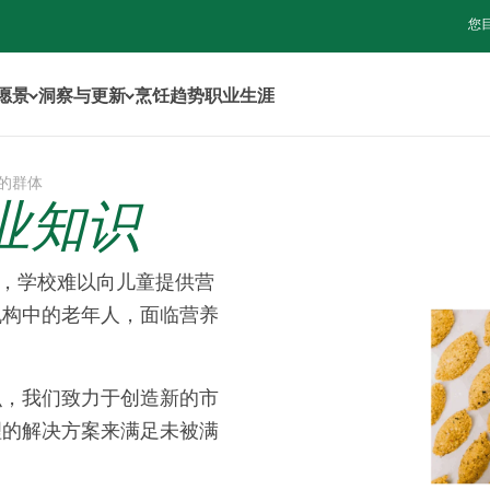
您
年愿景
洞察与更新
烹饪趋势
职业生涯
的群体
业知识
食¹，学校难以向儿童提供营
机构中的老年人，面临营养
识，我们致力于创造新的市
理的解决方案来满足未被满