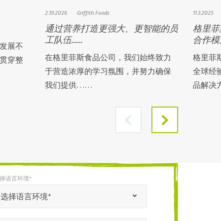
2.19.2026
Griffith Foods
11.3.2025
通过营养打造更强大、更智能的员
格里菲
工队伍……
合作模
发展不
在格里菲斯食品公司，我们始终致力
格里菲
贯穿整
于营造浓厚的学习氛围，并努力确保
全球经
我们提供……
品解决
择语言环境*
选择语言环境*