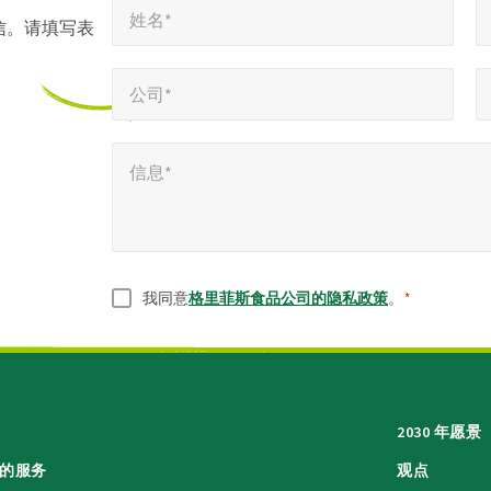
姓名*
表
信。请填写表
示
公司*
电话号码*
*
*
必
公司*
填
信息*
字
信息*
段
同意
*
我同意
格里菲斯食品公司的隐私政策
。
*
2030 年愿景
的服务
观点