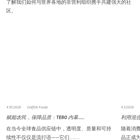
了解我们如何与世界各地的非营利组织携手共建强大的社
区。
4.10.2026
Griffith Foods
4.3.2026
赋能农民，保障品质：TERO 内幕……
利用混
在当今全球食品供应链中，透明度、质量和可持
随着消
续性不仅仅是流行语——它们……
品正成