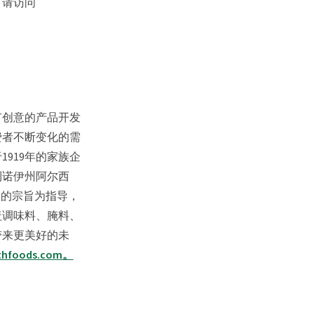
，请访问
。
有创意的产品开发
费者不断变化的需
919年的家族企
利诺伊州阿尔西
”的宗旨为指导，
盖调味料、腌料、
带来更美好的未
ithfoods.com。