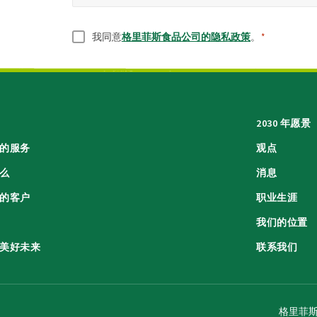
同意
*
我同意
格里菲斯食品公司的隐私政策
。
*
2030 年愿景
的服务
观点
么
消息
的客户
职业生涯
我们的位置
美好未来
联系我们
格里菲