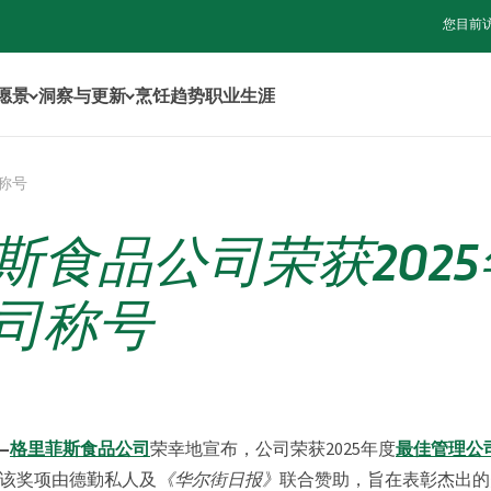
您目前
年愿景
洞察与更新
烹饪趋势
职业生涯
称号
斯食品公司荣获202
司称号
—
格里菲斯食品公司
荣幸地宣布，公司荣获2025年度
最佳管理公
该奖项由德勤私人及
《华尔街日报》
联合赞助，旨在表彰杰出的