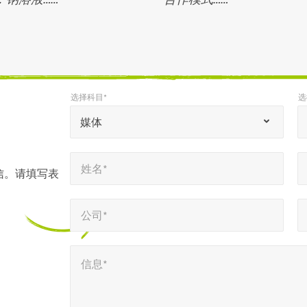
选择科目*
选
*
*
选择科目*
选择语言环境*
“
媒体
*
姓名*
电子邮件*
”
*
*
姓名*
表
信。请填写表
示
公司*
电话号码*
*
*
必
公司*
填
信息*
字
信息*
段