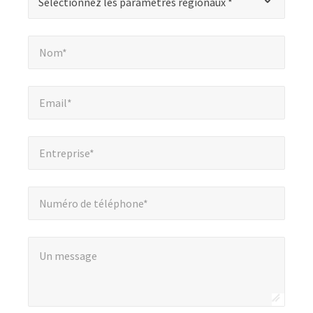
Sélectionnez les paramètres régionaux *
indique
les
Nom*
*
champs
Nom*
obligatoires
Email*
*
Email*
Entreprise*
*
Entreprise*
Numéro de téléphone*
Numéro de téléphone*
Un message
*
Un message