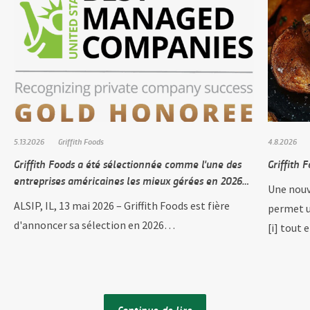
5.13.2026
Griffith Foods
4.8.2026
Griffith Foods a été sélectionnée comme l'une des
Griffith
entreprises américaines les mieux gérées en 2026…
Une nouv
ALSIP, IL, 13 mai 2026 – Griffith Foods est fière
permet u
d'annoncer sa sélection en 2026…
[i] tout
Continue de lire