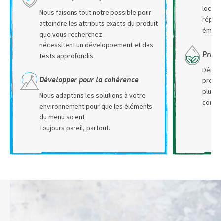
local,
Nous faisons tout notre possible pour
répon
atteindre les attributs exacts du produit
émotio
que vous recherchez.
nécessitent un développement et des
Privil
tests approfondis.
Démar
Développer pour la cohérence
produi
plus n
Nous adaptons les solutions à votre
compét
environnement pour que les éléments
du menu soient
Toujours pareil, partout.