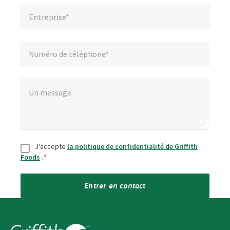
Entreprise*
*
Entreprise*
Numéro de téléphone*
Numéro de téléphone*
Un message
*
Un message
Consentement
*
J'accepte
la politique de confidentialité de Griffith
Foods
.
*
Entrer en contact