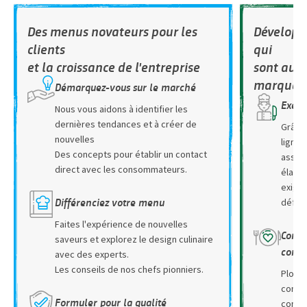
Des menus novateurs pour les
Développ
clients
qui
et la croissance de l'entreprise
sont auth
marque
Démarquez-vous sur le marché
Exécu
Nous vous aidons à identifier les
dernières tendances et à créer de
Grâce 
nouvelles
lignes
Des concepts pour établir un contact
assur
direct avec les consommateurs.
élabor
exige
Différenciez votre menu
défini
Faites l'expérience de nouvelles
Commu
saveurs et explorez le design culinaire
cons
avec des experts.
Les conseils de nos chefs pionniers.
Plonge
conso
Formuler pour la qualité
conna