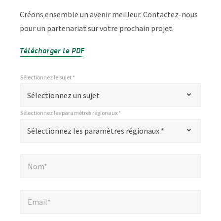
Créons ensemble un avenir meilleur. Contactez-nous
pour un partenariat sur votre prochain projet.
Télécharger le PDF
Sélectionnez le sujet *
*
Sélectionnez le sujet *
"
Sélectionnez un sujet
*
Sélectionnez les paramètres régionaux *
"
*
Sélectionnez les paramètres régionaux *
Sélectionnez les paramètres régionaux *
indique
les
Nom*
*
champs
Nom*
obligatoires
Email*
*
Email*