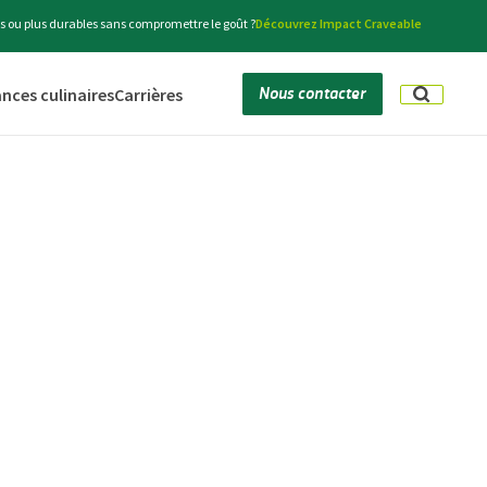
s ou plus durables sans compromettre le goût ?
Découvrez Impact Craveable
Nous contacter
nces culinaires
Carrières