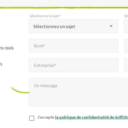
Sélectionnez le sujet *
Sé
*
*
Sélectionnez le sujet *
Sélectionnez les paramètres régionaux *
"
Sélectionnez un sujet
*
Nom*
E
"
*
Nom*
indique
s ravis
les
Entreprise*
Num
*
champs
us
Entreprise*
obligatoires
Un message
*
Un message
Consentement
*
J'accepte
la politique de confidentialité de Griffit