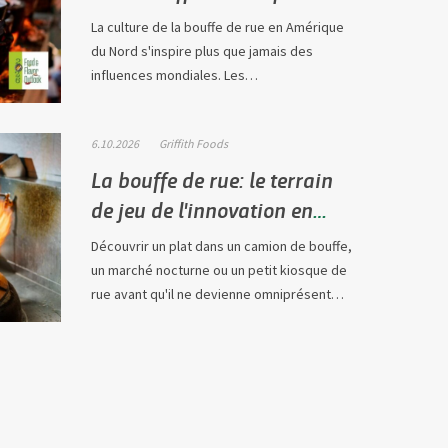
déferlent sur l'Amérique du
La culture de la bouffe de rue en Amérique
Nord
du Nord s'inspire plus que jamais des
influences mondiales. Les
consommateurs…
6.10.2026
Griffith Foods
La bouffe de rue: le terrain
de jeu de l'innovation en
2026
Découvrir un plat dans un camion de bouffe,
un marché nocturne ou un petit kiosque de
rue avant qu'il ne devienne omniprésent…