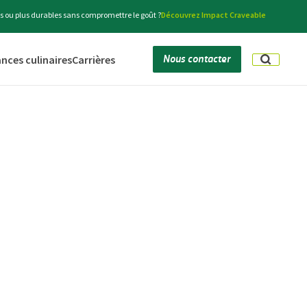
s ou plus durables sans compromettre le goût ?
Découvrez Impact Craveable
Nous contacter
nces culinaires
Carrières