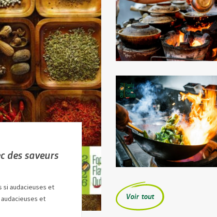
ec des saveurs
s si audacieuses et
Voir tout
, audacieuses et