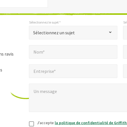
Sélectionnez le sujet *
Sé
*
*
Sélectionnez le sujet *
Sélectionnez les paramètres régionaux *
"
Sélectionnez un sujet
*
Nom*
E
"
*
Nom*
indique
s ravis
les
Entreprise*
Num
*
champs
us
Entreprise*
obligatoires
Un message
*
Un message
Consentement
*
J'accepte
la politique de confidentialité de Griffit