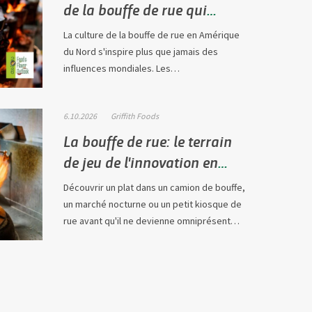
de la bouffe de rue qui
déferlent sur l'Amérique du
La culture de la bouffe de rue en Amérique
Nord
du Nord s'inspire plus que jamais des
influences mondiales. Les
consommateurs…
6.10.2026
Griffith Foods
La bouffe de rue: le terrain
de jeu de l'innovation en
2026
Découvrir un plat dans un camion de bouffe,
un marché nocturne ou un petit kiosque de
rue avant qu'il ne devienne omniprésent…