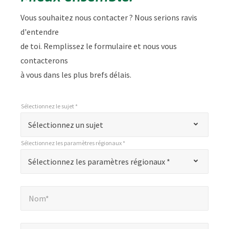
Vous souhaitez nous contacter ? Nous serions ravis
d'entendre
de toi. Remplissez le formulaire et nous vous
contacterons
à vous dans les plus brefs délais.
Sélectionnez le sujet *
*
Sélectionnez le sujet *
"
Sélectionnez un sujet
*
Sélectionnez les paramètres régionaux *
"
*
Sélectionnez les paramètres régionaux *
Sélectionnez les paramètres régionaux *
indique
les
Nom*
*
champs
Nom*
obligatoires
Email*
*