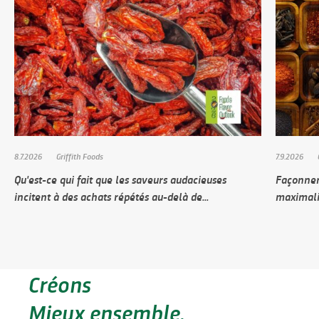
8.7.2026
Griffith Foods
7.9.2026
Qu'est-ce qui fait que les saveurs audacieuses
Façonner
incitent à des achats répétés au-delà de...
maximali
Créons
Mieux ensemble.