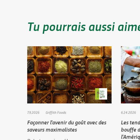
Tu pourrais aussi aim
7.9.2026
Griffith Foods
6.24.2026
Façonner l'avenir du goût avec des
Les ten
saveurs maximalistes
bouffe d
l'Améri