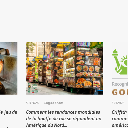
5.13.2026
Griffith Foods
5.13.2026
de jeu de
Comment les tendances mondiales
Griffit
de la bouffe de rue se répandent en
comme l
Amérique du Nord…
américa