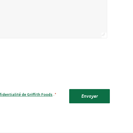
fidentialité de Griffith Foods
.
*
Envoyer