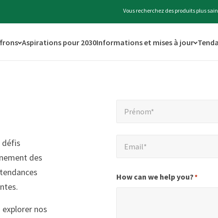
Vous recherchez des produits plus sain
ffrons
Aspirations pour 2030
Informations et mises à jour
Tenda
"
Prénom*
*
Prénom*
*
"
Email*
 défis
*
Email*
indique
ignement des
les
 tendances
champs
How can we help you?
*
ntes.
obligatoires
 explorer nos