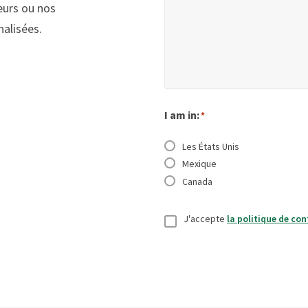
urs ou nos
alisées.
I am in:
*
Les États Unis
Mexique
Canada
Consentement
*
J'accepte
la politique de con