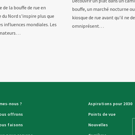
Découvrir un plat dans un cam
e de la bouffe de rue en
bouffe, un marché nocturne ou
 du Nord s'inspire plus que
kiosque de rue avant qu'il ne d
es influences mondiales. Les
omniprésent…
mateurs…
mes-nous ?
Aspirations pour 2030
ous offrons
Points de vue
ous faisons
Nouvelles