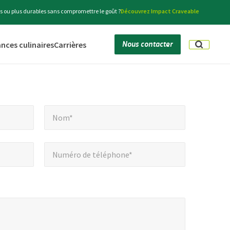
s ou plus durables sans compromettre le goût ?
Découvrez Impact Craveable
Nous contacter
nces culinaires
Carrières
Nom*
*
Nom*
Numéro
Numéro de téléphone*
de
téléphone*
*