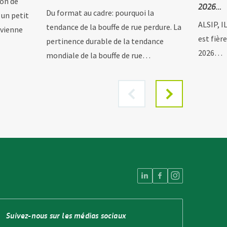
ion de
2026…
Du format au cadre: pourquoi la
 un petit
ALSIP, I
tendance de la bouffe de rue perdure. La
evienne
est fièr
pertinence durable de la tendance
2026…
mondiale de la bouffe de rue…
Suivez-nous sur les médias sociaux