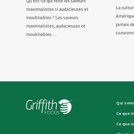
Qu'est-ce qui rend les saveurs
La cultur
maximalistes si audacieuses et
Amérique
inoubliables ? Les saveurs
jamais d
maximalistes, audacieuses et
consom
inoubliables…
Qui som
Ce que n
Ce que n