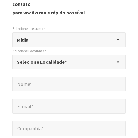
contato
para você o mais rápido possível.
Selecione o assunto*
*
Selecione o assunto*
"
Mídia
*
Selecione Localidade*
"
*
Selecione Localidade*
Selecione Localidade*
indica
campos
Nome*
*
obrigatórios
Nome*
E-mail*
*
E-mail*
Companhia*
*
Companhia*