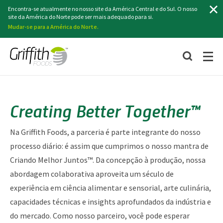
Pesquisa
Encontra-se atualmente no nosso site da América Central e do Sul. O nosso
site da América do Norte pode ser mais adequado para si.
Mudar-se para a América do Norte.
Creating Better Together™
Na Griffith Foods, a parceria é parte integrante do nosso
processo diário: é assim que cumprimos o nosso mantra de
Criando Melhor Juntos™. Da concepção à produção, nossa
abordagem colaborativa aproveita um século de
experiência em ciência alimentar e sensorial, arte culinária,
capacidades técnicas e insights aprofundados da indústria e
do mercado. Como nosso parceiro, você pode esperar