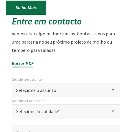
Saiba Mais
Entre em contacto
Vamos criar algo melhor juntos. Contacte-nos para
uma parceria no seu próximo projeto de molho ou
tempero para saladas.
Baixar PDF
Selecione o assunto*
*
Selecione o assunto*
"
Selecione o assunto
*
Selecione Localidade*
"
*
Selecione Localidade*
Selecione Localidade*
indica
campos
Nome*
*
obrigatórios