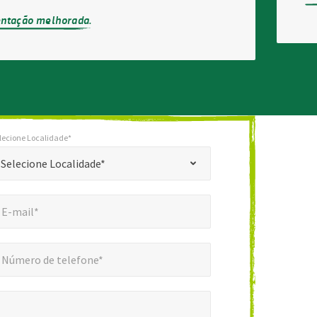
entação melhorada.
lecione Localidade*
*
cione Localidade*
Selecione Localidade*
mail*
*
E-mail*
ero de telefone*
*
Número de telefone*