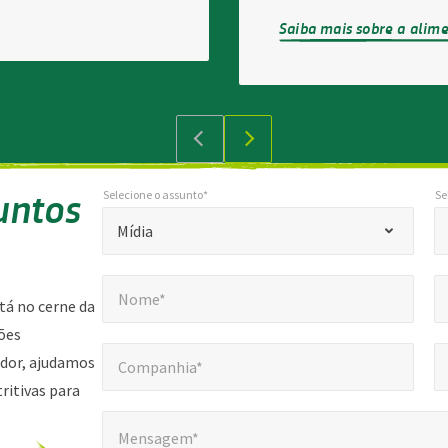
Saiba mais sobre a alim
untos
Selecione o assunto*
Se
*
Selecione o assunto*
Sele
"
Mídia
*
Nome*
E-
"
*
Nome*
indica
stá no cerne da
campos
ções
Companhia*
Núm
*
obrigatórios
idor, ajudamos
Companhia*
tritivas para
Mensagem*
*
Mensagem*