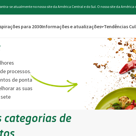
ontra-se atualmente no nosso site da América Central e do Sul. O nosso site da América 
spirações para 2030
Informações e atualizações
Tendências Cul
s
lhores
de processos.
entos de ponta
lhorar as suas
 sete
 categorias de
tos