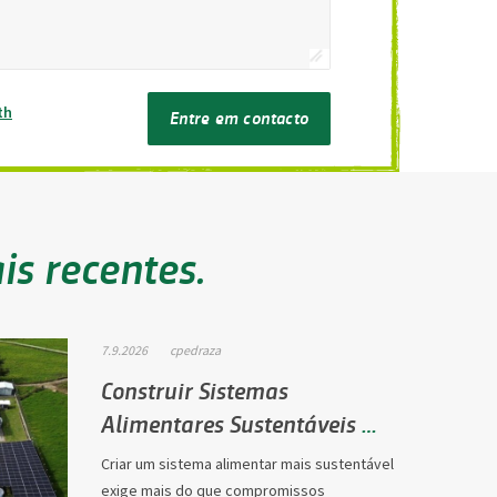
th
Entre em contacto
is recentes.
7.9.2026
cpedraza
Construir Sistemas
Alimentares Sustentáveis ​​
Juntos: Como a Pica…
Criar um sistema alimentar mais sustentável
exige mais do que compromissos