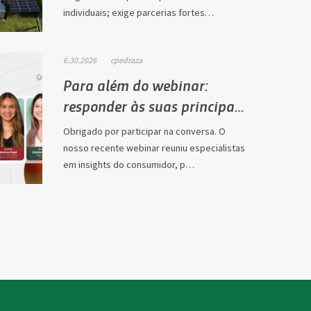
individuais; exige parcerias fortes…
6.30.2026
cpedraza
Para além do webinar:
responder às suas principais
questões sobre…
Obrigado por participar na conversa. O
nosso recente webinar reuniu especialistas
em insights do consumidor, p…