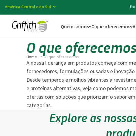
América Central e do Sul
Enc
Quem somos
O que oferecemos
A
O que oferecemo
Home
O que oferecemos
A nossa liderança em produtos começa com me
fornecedores, formulações ousadas e inovação 
Desde temperos e molhos vibrantes a revestim
e proteínas alternativas, veja como podemos me
ofertas com soluções que priorizam o sabor em
categorias.
Explore as nossas
produ