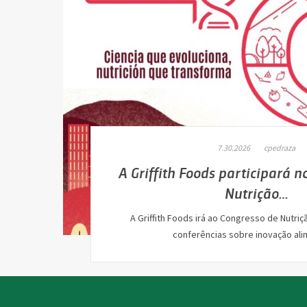
7.30.2026
cpedraza
A Griffith Foods participará n
Nutrição…
A Griffith Foods irá ao Congresso de Nutriçã
conferências sobre inovação al