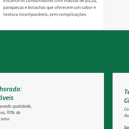
Encante os consumidores com massas de pizza,
panquecas e bolachas que oferecem um sabor e
textura incomparáveis, sem complicações.
horada:
T
áveis
G
levada qualidade,
Co
nos, 70% de
du
 como
Sa