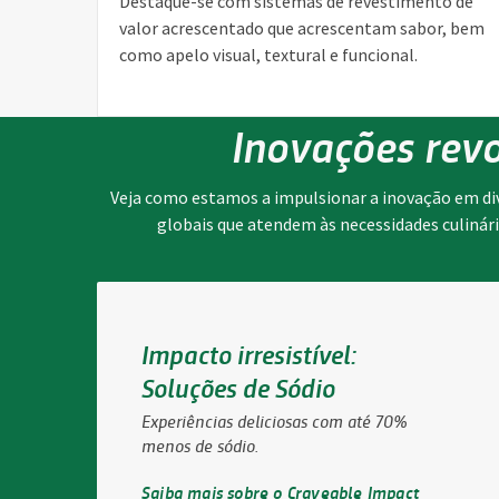
Destaque-se com sistemas de revestimento de
valor acrescentado que acrescentam sabor, bem
como apelo visual, textural e funcional.
Inovações revo
Veja como estamos a impulsionar a inovação em di
globais que atendem às necessidades culinária
Impacto irresistível:
Soluções de Sódio
Experiências deliciosas com até 70%
menos de sódio.
Saiba mais sobre o Craveable Impact