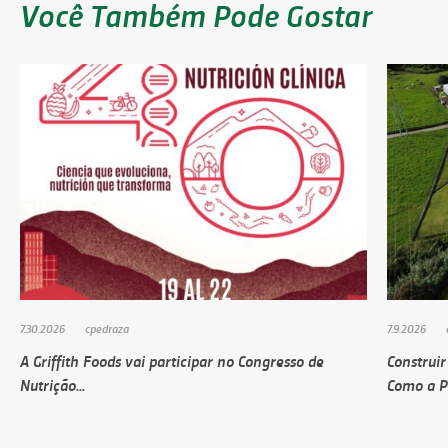
Você Também Pode Gostar
7.30.2026
cpedraza
7.9.2026
A Griffith Foods vai participar no Congresso de
Construir
Nutrição...
Como a Pi