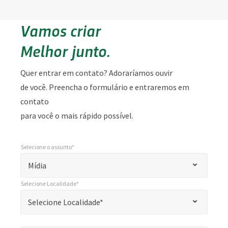
Vamos criar
Melhor junto.
Quer entrar em contato? Adoraríamos ouvir
de você. Preencha o formulário e entraremos em
contato
para você o mais rápido possível.
Selecione o assunto*
*
Selecione o assunto*
"
Mídia
*
Selecione Localidade*
"
*
Selecione Localidade*
Selecione Localidade*
indica
campos
Nome*
*