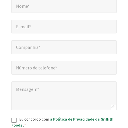
obrigatórios
Nome*
E-mail*
*
E-mail*
Companhia*
*
Companhia*
Número de telefone*
*
Número de telefone*
Mensagem*
*
Mensagem*
Consentimento
*
Eu concordo com
a Política de Privacidade da Griffith
Foods
.
*