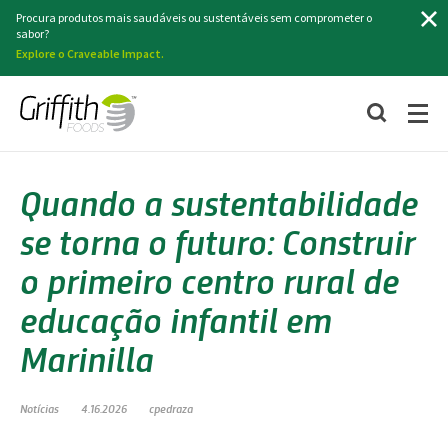
Pesquisa
Procura produtos mais saudáveis ou sustentáveis sem comprometer o
sabor?
Explore o Craveable Impact.
Quando a sustentabilidade
se torna o futuro: Construir
o primeiro centro rural de
educação infantil em
Marinilla
Notícias
4.16.2026
cpedraza