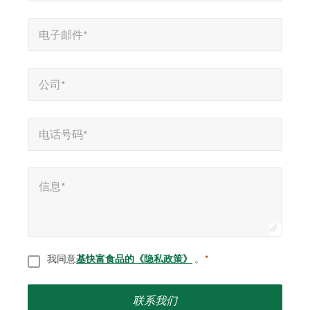
字
电子邮件*
*
段
电子邮件*
公司*
*
公司*
电话号码*
*
电话号码*
信息*
*
信息*
同意
*
我同意
基快富食品的《隐私政策》
。
*
联系我们