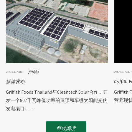
2023-07-10
贾纳纳
2023-07-10
媒体发布
Griff
Griffith Foods Thailand与Cleantech Solar合作，开
Griff
发一个807千瓦峰值功率的屋顶和车棚太阳能光伏
营养现
发电项目……
继续阅读