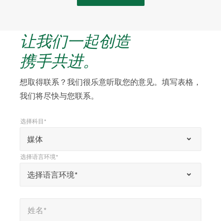
让我们一起创造
携手共进。
想取得联系？我们很乐意听取您的意见。填写表格，
我们将尽快与您联系。
选择科目*
*
选择科目*
“
媒体
*
选择语言环境*
”
*
选择语言环境*
选择语言环境*
表
示
姓名*
*
必
姓名*
填