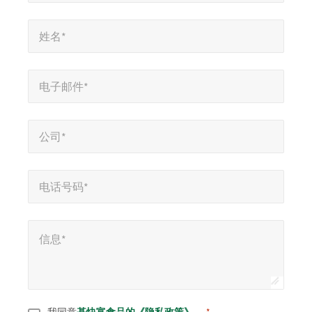
示
姓名*
*
必
姓名*
填
字
电子邮件*
*
段
电子邮件*
公司*
*
公司*
电话号码*
*
电话号码*
信息*
*
信息*
同意
*