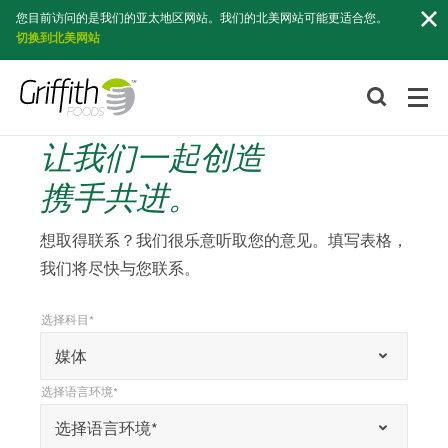
索
您目前访问的是我们的亚太地区网站。我们的北美网站可能更适合您。
切换到北美网站
让我们一起创造
携手共进。
想取得联系？我们很乐意听取您的意见。填写表格，
我们将尽快与您联系。
选择科目*
*
选择科目*
“
媒体
*
选择语言环境*
”
*
选择语言环境*
选择语言环境*
表