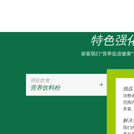
特色强
探索我们“营养促进健康
强化饮食：
营养饮料粉
挑战
消费
范围
养素
解决
我们