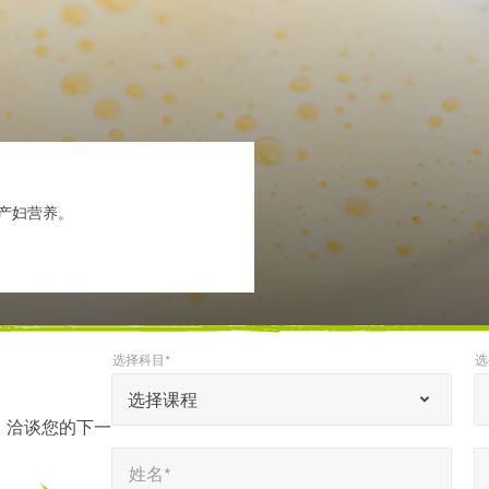
产妇营养。
选择科目*
选
*
*
选择科目*
选择语言环境*
“
选择课程
*
，洽谈您的下一
姓名*
电子邮件*
”
*
*
姓名*
表