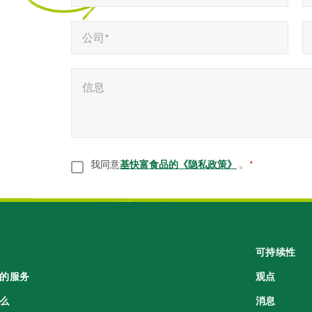
示
公司*
电话号码*
*
必
公司*
填
信息
*
字
信息
段
同意
*
我同意
基快富食品的《隐私政策》
。
*
可持续性
的服务
观点
么
消息