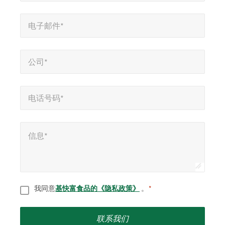
字
电子邮件*
*
段
电子邮件*
公司*
*
公司*
电话号码*
*
电话号码*
信息*
*
信息*
同意
*
我同意
基快富食品的《隐私政策》
。
*
联系我们