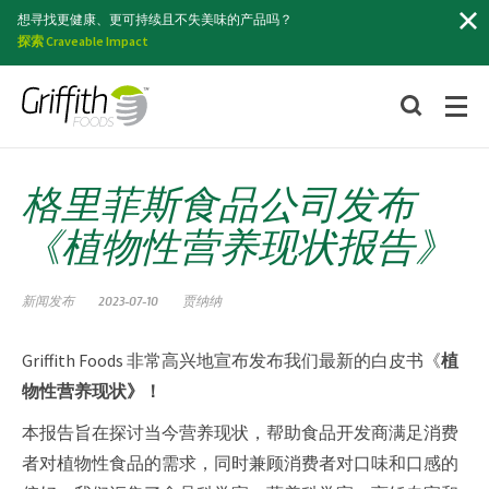
索
想寻找更健康、更可持续且不失美味的产品吗？
探索 Craveable Impact
格里菲斯食品公司发布
《植物性营养现状报告》
新闻发布
2023-07-10
贾纳纳
Griffith Foods 非常高兴地宣布发布我们最新的白皮书《
植
物性营养现状》！
本报告旨在探讨当今营养现状，帮助食品开发商满足消费
者对植物性食品的需求，同时兼顾消费者对口味和口感的