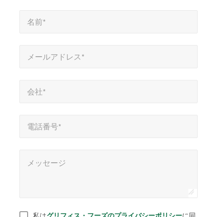
必
名前*
*
須
名前*
項
目
メールアドレス*
*
を
メールアドレス*
示
会社*
*
し
会社*
ま
す
電話番号*
電話番号*
メッセージ
*
メッセージ
同意
*
私は
グリフィス・フーズのプライバシーポリシー
に同