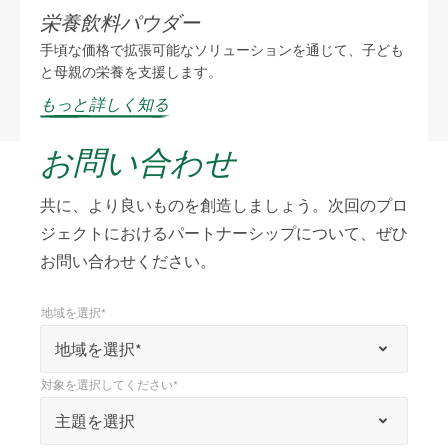
り組みを行っているかをご覧ください。
栄養飲料パウダー
手頃な価格で拡張可能なソリューションを通じて、子ども
と母親の栄養を支援します。
もっと詳しく知る
お問い合わせ
共に、より良いものを創造しましょう。次回のプロ
ジェクトにおけるパートナーシップについて、ぜひ
お問い合わせください。
地域を選択*
*
地域を選択*
「
地域を選択*
*
対象を選択してください*
」
*
対象を選択してください*
主題を選択
は