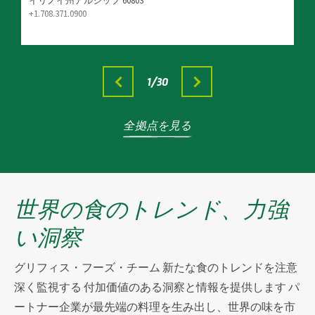
イリノイ州アルシップ 60803
+1.708.371.0900
1
/30
全拠点を見る
世界の食のトレンド、力強
い洞察
グリフィス・フーズ・チーム
新たな食のトレンドを注意
深く監視する
付加価値のある洞察と情報を提供します
パ
ートナー企業が最先端の料理を生み出し、世界の味を市