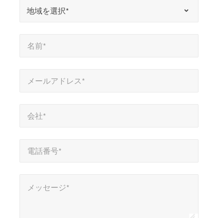
*
地域を選択*
地域を選択*
は
必
名前*
*
須
名前*
項
目
メールアドレス*
*
を
メールアドレス*
示
会社*
*
し
会社*
ま
す
電話番号*
*
電話番号*
メッセージ*
メッセージ*