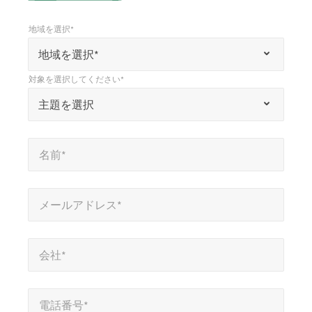
地域を選択*
*
地域を選択*
「
地域を選択*
*
対象を選択してください*
」
*
対象を選択してください*
主題を選択
は
必
名前*
*
須
名前*
項
目
メールアドレス*
*
を
メールアドレス*
示
会社*
*
し
会社*
ま
す
電話番号*
電話番号*