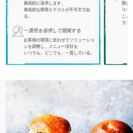
徹底的に追求します。
競合
徹底的な開発とテストが不可欠であ
リー
る。
こと
ラン
一貫性を追求して開発する
お客様の環境に合わせてソリューショ
ンを調整し、メニュー項目を
いつでも、どこでも、一貫している。