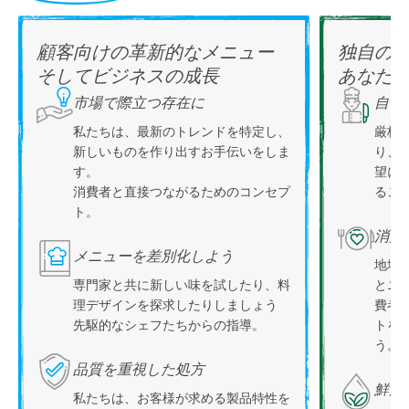
顧客向けの革新的なメニュー
独自の
そしてビジネスの成長
あなた
市場で際立つ存在に
自信
私たちは、最新のトレンドを特定し、
厳格
新しいものを作り出すお手伝いをしま
り、
す。
望に
消費者と直接つながるためのコンセプ
るこ
ト。
消費
メニューを差別化しよう
地域
専門家と共に新しい味を試したり、料
とニ
理デザインを探求したりしましょう
費者
先駆的なシェフたちからの指導。
トを
う。
品質を重視した処方
鮮度
私たちは、お客様が求める製品特性を