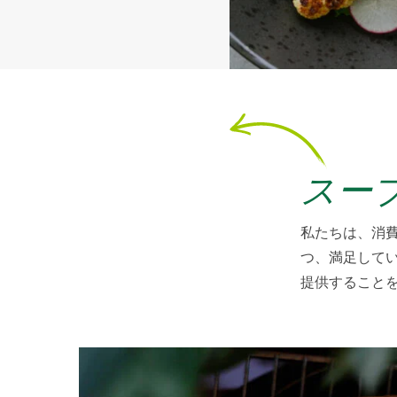
スー
私たちは、消
つ、満足して
提供すること