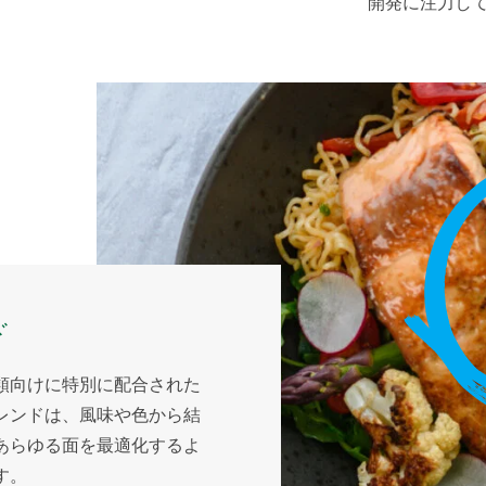
開発に注力し
ド
類向けに特別に配合された
レンドは、風味や色から結
あらゆる面を最適化するよ
す。