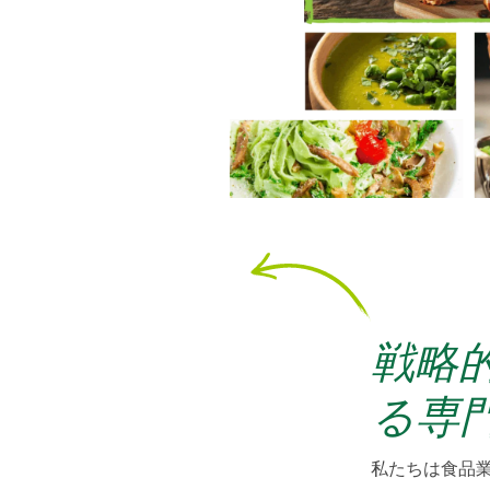
戦略
る専
私たちは食品