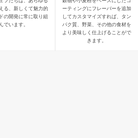
ェフたちは、あらゆる
穀物や小麦粉をベースにしたコ
える、新しくて魅力的
ーティングにフレーバーを追加
ドの開発に常に取り組
してカスタマイズすれば、タン
んでいます。
パク質、野菜、その他の食材を
より美味しく仕上げることがで
きます。
製品ポートフォリオ
を見る
地のブレンド
もっと詳しく知る
パン・生地製造システ
、食感、性能を最適化