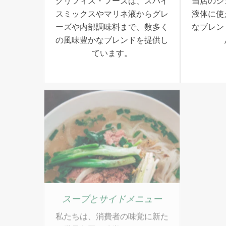
グリフィス・フーズは、スパイ
当店のシ
スミックスやマリネ液からグレ
液体に使
ーズや内部調味料まで、数多く
なブレン
の風味豊かなブレンドを提供し
ています。
スープとサイドメニュー
生
私たちは、消費者の味覚に新た
当社の製
な世界各国の味覚をもたらす、
ムは、味