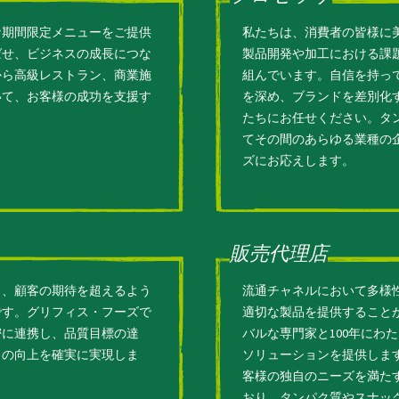
な期間限定メニューをご提供
私たちは、消費者の皆様に
ばせ、ビジネスの成長につな
製品開発や加工における課
から高級レストラン、商業施
組んでいます。自信を持っ
いて、お客様の成功を支援す
を深め、ブランドを差別化
たちにお任せください。タ
てその間のあらゆる業種の
ズにお応えします。
販売代理店
し、顧客の期待を超えるよう
流通チャネルにおいて多様
です。グリフィス・フーズで
適切な製品を提供すること
密に連携し、品質目標の達
バルな専門家と100年にわ
ィの向上を確実に実現しま
ソリューションを提供しま
客様の独自のニーズを満た
おり、タンパク質やスナッ