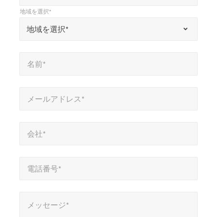
*
地域を選択*
」
*
地域を選択*
地域を選択*
は
必
名前*
*
須
名前*
項
目
メールアドレス*
*
を
メールアドレス*
示
会社*
*
し
会社*
ま
す
電話番号*
*
電話番号*
メッセージ*
メッセージ*