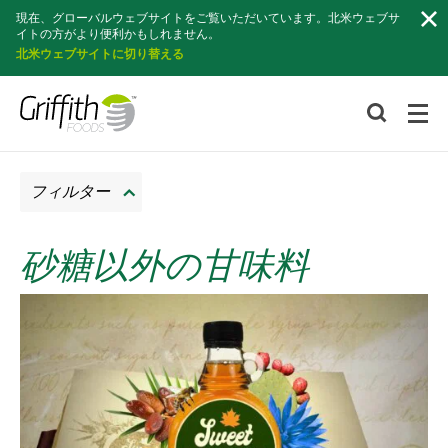
検
現在、グローバルウェブサイトをご覧いただいています。北米ウェブサ
索
イトの方がより便利かもしれません。
北米ウェブサイトに切り替える
フィルター
砂糖以外の甘味料