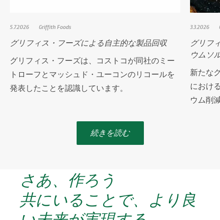
5.7.2026
Griffith Foods
3.3.2026
グリフィス・フーズによる自主的な製品回収
グリフィス
ウムソ
グリフィス・フーズは、コストコが同社のミー
新たな
トローフとマッシュド・ユーコンのリコールを
における
発表したことを認識しています。
ウム削
続きを読む
さあ、作ろう
共にいることで、より良
い未来が実現する。