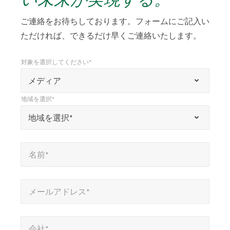
ご連絡をお待ちしております。フォームにご記入い
ただければ、できるだけ早くご連絡いたします。
対象を選択してください*
*
対象を選択してください*
「
メディア
*
地域を選択*
」
*
地域を選択*
地域を選択*
は
必
名前*
*
須
名前*
項
目
メールアドレス*
*
を
メールアドレス*
示
会社*
*
し
会社*