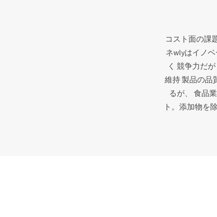
コスト面の課
ネ
wlyはイノ
く
競争力だが
維持
製品の品
るが、
食品業
ト。添加物を