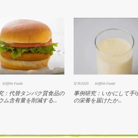
Griffith Foods
12.19.2025
Griffith Foods
究：代替タンパク質食品の
事例研究：いかにして手
ウム含有量を削減する...
の栄養を届けたか…