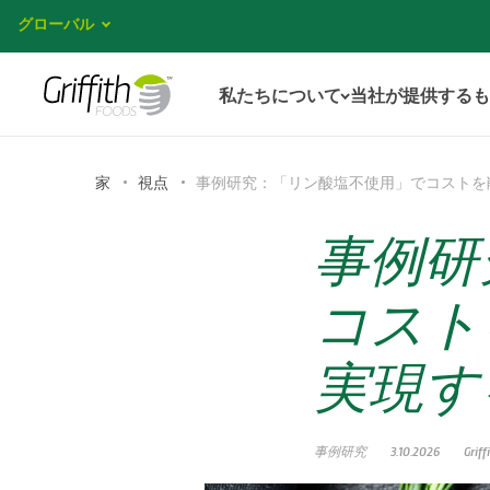
グローバル
私たちについて
当社が提供するも
家
視点
事例研究：「リン酸塩不使用」でコストを
事例研
コスト
実現す
事例研究
3.10.2026
Griff