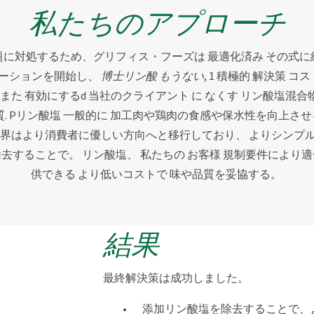
私たちのアプローチ
題に対処するため、グリフィス・フーズは
最適化済み
その式に
ベーションを開始し、
博士
リン酸
もうない
,
1
積極的
解決策
コス
また
有効にする
d
当社のクライアント
に
なくす
リン酸塩混合
質
.
P
リン酸塩
一般的に
加工肉や鶏肉の食感や保水性を向上させ
界はより消費者に優しい方向へと移行しており、
よりシンプ
除去することで。
リン酸塩
、 私たちの
お客様
規制要件により適
供できる
より低いコストで
味や品質を妥協する。
結果
最終解決策は成功しました。
添加リン酸塩を除去することで、