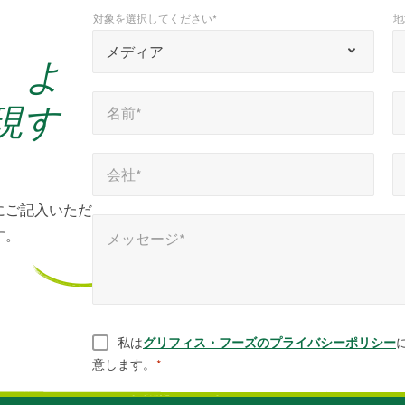
対象を選択してください*
地
*
*
対象を選択してください*
地域を選択*
「
メディア
、よ
*
名前*
メールアドレス*
」
*
*
現す
名前*
は
必
会社*
電話番号*
*
*
須
会社*
項
にご記入いただ
メッセージ*
目
す。
メッセージ*
を
示
し
ま
同意
*
私は
グリフィス・フーズのプライバシーポリシー
す
意します。
*