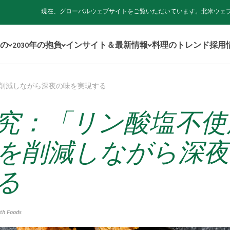
現在、グローバルウェブサイトをご覧いただいています。北米ウェ
の
2030年の抱負
インサイト＆最新情報
料理のトレンド
採用
削減しながら深夜の味を実現する
究：「リン酸塩不使
を削減しながら深夜
る
ith Foods