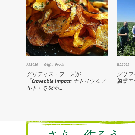
3.3.2026
Griffith Foods
11.3.2025
グリフィス・フーズが
グリフ
「Craveable Impact: ナトリウムソ
協業モ
ルト」を発売...
さあ、作ろう