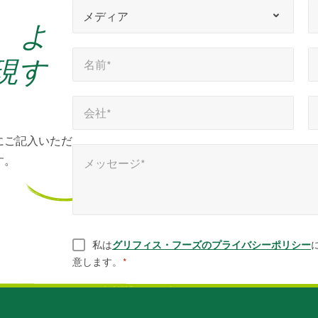
*
*
対象を選択してください*
地域を選択*
「
メディア
、よ
*
名前*
メールアドレス*
」
*
*
現す
名前*
は
必
会社*
電話番号*
*
*
須
会社*
項
にご記入いただ
メッセージ*
目
す。
メッセージ*
を
示
し
ま
同意
*
私は
グリフィス・フーズのプライバシーポリシー
す
意します。
*