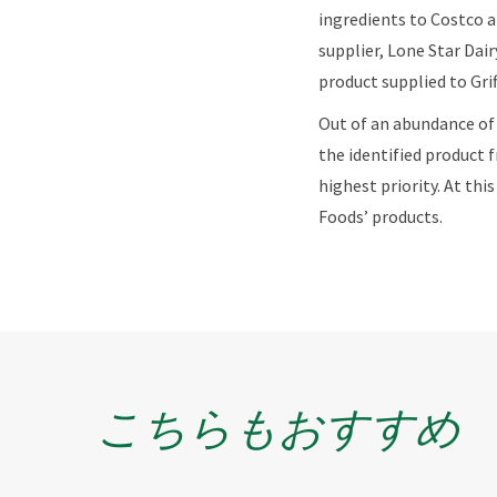
ingredients to Costco an
supplier, Lone Star Dair
product supplied to Gri
Out of an abundance of c
the identified product 
highest priority. At thi
Foods’ products.
こちらもおすすめ