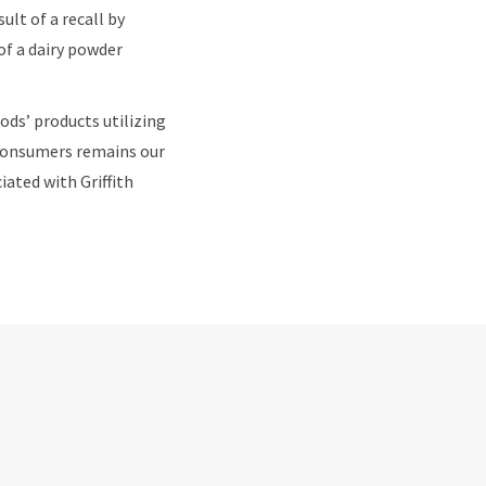
ult of a recall by
of a dairy powder
oods’ products utilizing
 consumers remains our
iated with Griffith