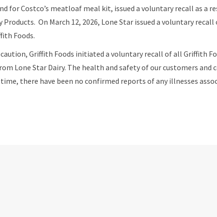
d for Costco’s meatloaf meal kit, issued a voluntary recall as a res
y Products. On March 12, 2026, Lone Star issued a voluntary recall 
ffith Foods.
aution, Griffith Foods initiated a voluntary recall of all Griffith F
from Lone Star Dairy. The health and safety of our customers and
s time, there have been no confirmed reports of any illnesses assoc