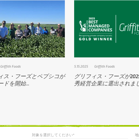
Griffith Foods
5.15.2025
Griffith Foods
ィス・フーズとペプシコが
グリフィス・フーズが202
ードを開始…
秀経営企業に選出されま
対象を選択してください*
地