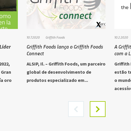
10.7.2020
Griffith Foods
10.2.2020
Líder
Griffith Foods lança o Griffith Foods
A Griff
Connect
com a L
2022,
ALSIP, Il. – Griffith Foods, um parceiro
Griffith
 Gran
global de desenvolvimento de
estão t
ía oro
produtos especializado em...
o mundo
acessíve