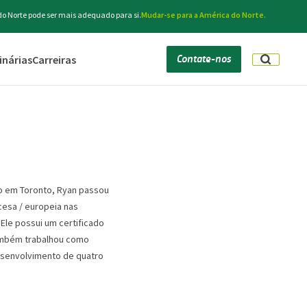
do Norte pode ser mais adequado para si.
Mudar-se para a América do Norte.
Contate-nos
inárias
Carreiras
do em Toronto, Ryan passou
ncesa / europeia nas
Ele possui um certificado
também trabalhou como
esenvolvimento de quatro