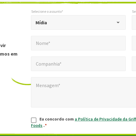
Selecione o assunto*
Se
*
Selecione o assunto*
Sele
"
Mídia
*
Nome*
E-
"
*
Nome*
indica
vir
campos
remos em
Companhia*
Núm
*
obrigatórios
Companhia*
Mensagem*
*
Mensagem*
Consentimento
*
Eu concordo com
a Política de Privacidade da Grif
Foods
.
*