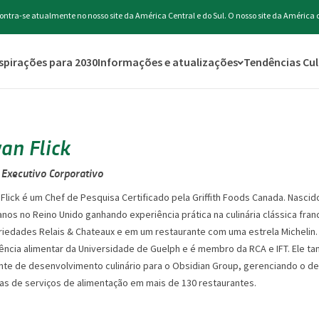
ontra-se atualmente no nosso site da América Central e do Sul. O nosso site da América 
spirações para 2030
Informações e atualizações
Tendências Cul
an Flick
 Executivo Corporativo
Flick é um Chef de Pesquisa Certificado pela Griffith Foods Canada. Nasci
anos no Reino Unido ganhando experiência prática na culinária clássica fra
iedades Relais & Chateaux e em um restaurante com uma estrela Michelin. 
iência alimentar da Universidade de Guelph e é membro da RCA e IFT. Ele 
nte de desenvolvimento culinário para o Obsidian Group, gerenciando o d
as de serviços de alimentação em mais de 130 restaurantes.