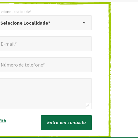
lecione Localidade*
*
cione Localidade*
Selecione Localidade*
mail*
*
E-mail*
ero de telefone*
*
Número de telefone*
fith
Entre em contacto