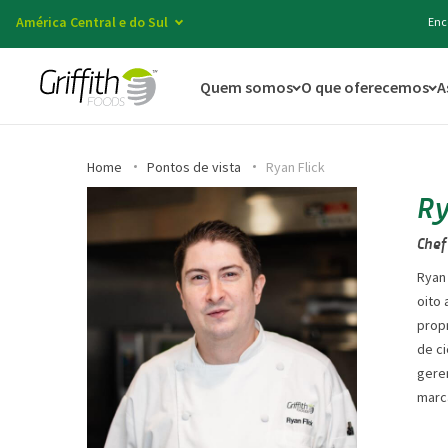
América Central e do Sul
Enc
Quem somos
O que oferecemos
A
Home
Pontos de vista
Ryan Flick
Ry
Chef
Ryan 
oito 
propr
de c
gere
marc