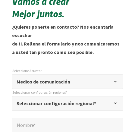
Vamos a crear
Mejor juntos.
¿Quieres ponerte en contacto? Nos encantaría
escuchar
de ti. Rellena el formulario y nos comunicaremos
a usted tan pronto como sea posible.
Seleccione Asunto*
*
Seleccione Asunto*
"
Medios de comunicación
*
Seleccionar configuración regional*
"
*
Seleccionar configuración regional*
Seleccionar configuración regional*
indica
campos
Nombre*
*
obligatorios
Nombre*