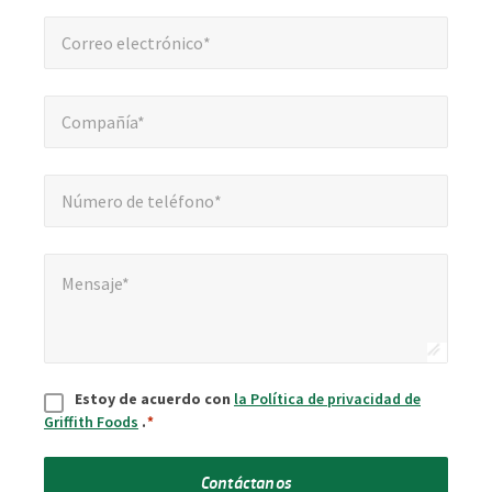
Correo electrónico*
*
Correo electrónico*
Compañía*
*
Compañía*
Número de teléfono*
*
Número de teléfono*
Mensaje*
*
Mensaje*
Aceptar
*
Estoy de acuerdo con
la Política de privacidad de
Griffith Foods
.
*
Contáctanos