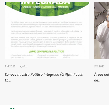
7.16.2025
cprice
5.11.2023
Conoce nuestra Política Integrada (Griffith Foods
Áreas de
CE...
de...