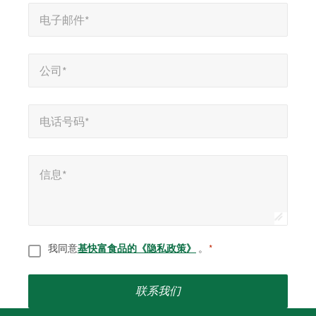
电子邮件*
*
段
电子邮件*
公司*
*
公司*
电话号码*
*
电话号码*
信息*
*
信息*
同意
*
我同意
基快富食品的《隐私政策》
。
*
联系我们