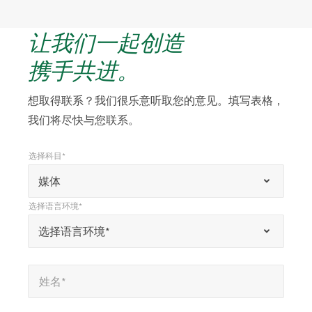
让我们一起创造
携手共进。
想取得联系？我们很乐意听取您的意见。填写表格，
我们将尽快与您联系。
选择科目*
*
选择科目*
“
媒体
*
选择语言环境*
”
*
选择语言环境*
选择语言环境*
表
示
姓名*
*
必
姓名*
填
字