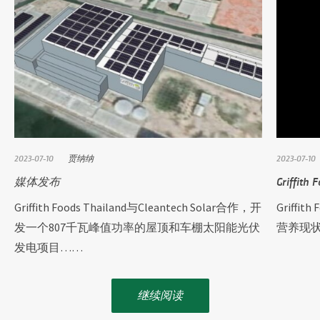
2023-07-10
贾纳纳
2023-07-10
媒体发布
Griff
Griffith Foods Thailand与Cleantech Solar合作，开
Griff
发一个807千瓦峰值功率的屋顶和车棚太阳能光伏
营养现
发电项目……
继续阅读