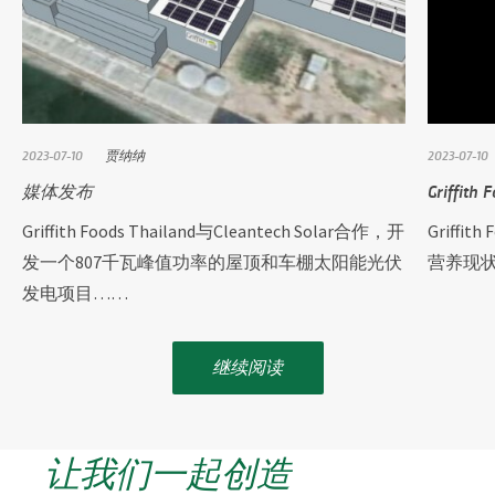
2023-07-10
贾纳纳
2023-07-10
媒体发布
Griff
Griffith Foods Thailand与Cleantech Solar合作，开
Griff
发一个807千瓦峰值功率的屋顶和车棚太阳能光伏
营养现
发电项目……
继续阅读
让我们一起创造