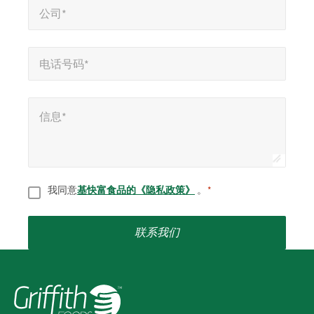
公司*
电话号码*
*
电话号码*
信息*
*
信息*
同意
*
我同意
基快富食品的《隐私政策》
。
*
联系我们