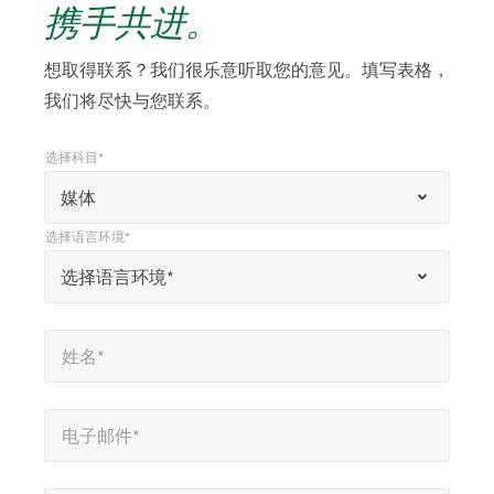
携手共进。
想取得联系？我们很乐意听取您的意见。填写表格，
我们将尽快与您联系。
选择科目*
*
选择科目*
“
媒体
*
选择语言环境*
”
*
选择语言环境*
选择语言环境*
表
示
姓名*
*
必
姓名*
填
字
电子邮件*
*
段
电子邮件*
公司*
*