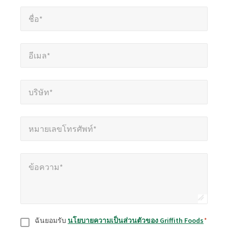
ชื่อ*
*
ที่
ชื่อ*
ต้อง
กรอก
อีเมล*
*
อีเมล*
บริษัท*
*
บริษัท*
หมายเลขโทรศัพท์*
*
หมายเลขโทรศัพท์*
ข้อความ*
*
ข้อความ*
ยินยอม
*
ฉันยอมรับ
นโยบายความเป็นส่วนตัวของ Griffith Foods
*