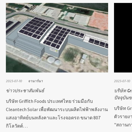
2023-07-10
จานาร์นา
2023-07-10
ข่าวประชาสัมพันธ์
บริษัท G
ปัจจุบัน
บริษัท Griffith Foods ประเทศไทย ร่วมมือกับ
บริษัท G
Cleantech Solar เพื่อพัฒนาระบบผลิตไฟฟ้าพลังงาน
ตัวรายงา
แสงอาทิตย์บนหลังคาและโรงจอดรถ ขนาด 807
"สถานกา
กิโลวัตต์…