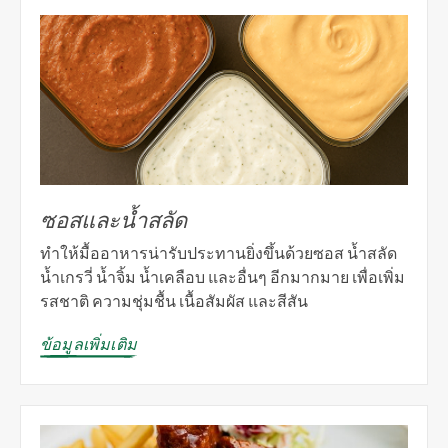
ซอสและน้ำสลัด
ทำให้มื้ออาหารน่ารับประทานยิ่งขึ้นด้วยซอส น้ำสลัด
น้ำเกรวี่ น้ำจิ้ม น้ำเคลือบ และอื่นๆ อีกมากมาย เพื่อเพิ่ม
รสชาติ ความชุ่มชื้น เนื้อสัมผัส และสีสัน
ข้อมูลเพิ่มเติม