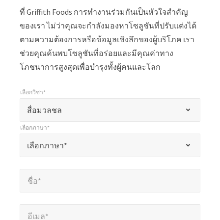
ที่ Griffith Foods การทำงานร่วมกันเป็นหัวใจสำคัญ
ของเรา ไม่ว่าคุณจะกำลังมองหาโซลูชันที่ปรับแต่งได้
ตามความต้องการหรือข้อมูลเชิงลึกของผู้บริโภค เรา
ช่วยคุณค้นพบโซลูชันที่อร่อยและมีคุณค่าทาง
โภชนาการสูงสุดเพื่อบำรุงทั้งผู้คนและโลก
เลือกวิชา*
*
เลือกวิชา*
เครื่องหมาย
สื่อมวลชล
*
เลือกภาษา*
แสดง
*
เลือกภาษา*
เลือกภาษา*
ถึง
ช่อง
ชื่อ*
*
ที่
ชื่อ*
ต้อง
กรอก
อีเมล*
*
อีเมล*