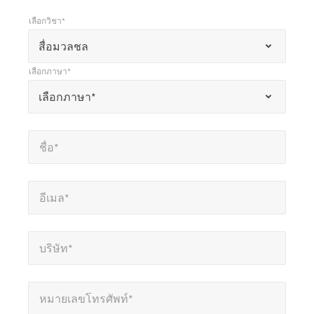
เลือกวิชา*
*
เลือกวิชา*
เครื่องหมาย
สื่อมวลชล
*
เลือกภาษา*
แสดง
*
เลือกภาษา*
เลือกภาษา*
ถึง
ช่อง
ชื่อ*
*
ที่
ชื่อ*
ต้อง
กรอก
อีเมล*
*
อีเมล*
บริษัท*
*
บริษัท*
หมายเลขโทรศัพท์*
*
หมายเลขโทรศัพท์*