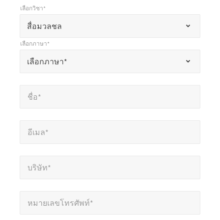
เลือกวิชา*
*
เลือกวิชา*
เครื่องหมาย
สื่อมวลชล
*
เลือกภาษา*
แสดง
*
เลือกภาษา*
เลือกภาษา*
ถึง
ช่อง
ชื่อ*
*
ที่
ชื่อ*
ต้อง
กรอก
อีเมล*
*
อีเมล*
บริษัท*
*
บริษัท*
หมายเลขโทรศัพท์*
*
หมายเลขโทรศัพท์*