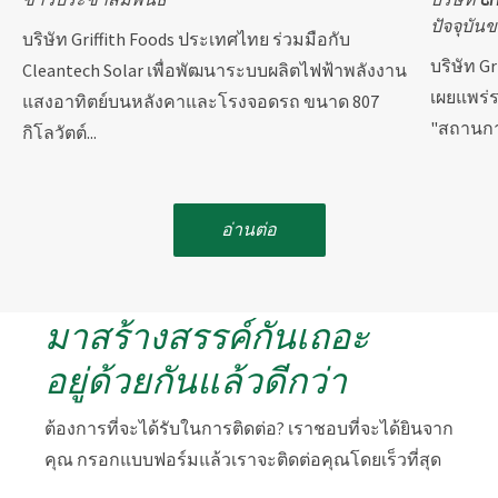
ปัจจุบันข
บริษัท Griffith Foods ประเทศไทย ร่วมมือกับ
บริษัท G
Cleantech Solar เพื่อพัฒนาระบบผลิตไฟฟ้าพลังงาน
เผยแพร่ร
แสงอาทิตย์บนหลังคาและโรงจอดรถ ขนาด 807
"สถานกา
กิโลวัตต์...
อ่านต่อ
มาสร้างสรรค์กันเถอะ
อยู่ด้วยกันแล้วดีกว่า
ต้องการที่จะได้รับในการติดต่อ? เราชอบที่จะได้ยินจาก
คุณ กรอกแบบฟอร์มแล้วเราจะติดต่อคุณโดยเร็วที่สุด