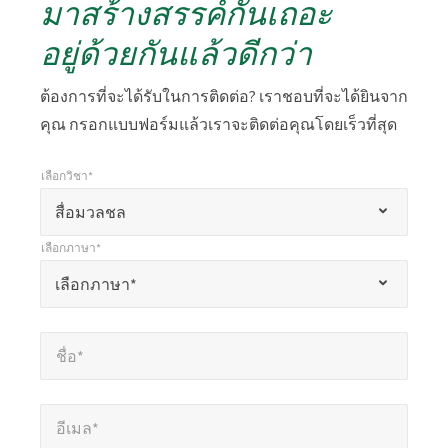
มาสร้างสรรค์กันเถอะ
อยู่ด้วยกันแล้วดีกว่า
ต้องการที่จะได้รับในการติดต่อ? เราชอบที่จะได้ยินจาก
คุณ กรอกแบบฟอร์มแล้วเราจะติดต่อคุณโดยเร็วที่สุด
เลือกวิชา*
*
เลือกวิชา*
เครื่องหมาย
สื่อมวลชล
*
เลือกภาษา*
แสดง
*
เลือกภาษา*
เลือกภาษา*
ถึง
ช่อง
ชื่อ*
*
ที่
ชื่อ*
ต้อง
กรอก
อีเมล*
*
อีเมล*