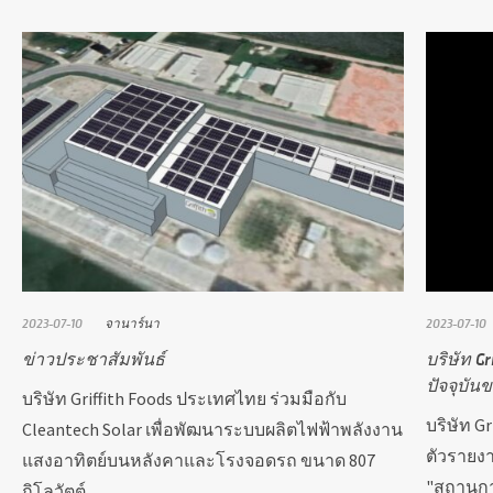
2023-07-10
จานาร์นา
2023-07-10
ข่าวประชาสัมพันธ์
บริษัท G
ปัจจุบัน
บริษัท Griffith Foods ประเทศไทย ร่วมมือกับ
บริษัท G
Cleantech Solar เพื่อพัฒนาระบบผลิตไฟฟ้าพลังงาน
ตัวรายงา
แสงอาทิตย์บนหลังคาและโรงจอดรถ ขนาด 807
"สถานกา
กิโลวัตต์…