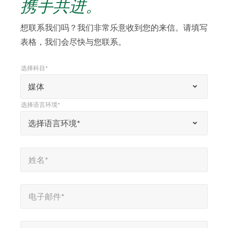
携手共进。
想联系我们吗？我们非常乐意收到您的来信。请填写
表格，我们会尽快与您联系。
选择科目*
*
选择科目*
“
媒体
*
选择语言环境*
”
*
选择语言环境*
选择语言环境*
表
示
姓名*
*
必
姓名*
填
字
电子邮件*
*
段
电子邮件*
公司*
*