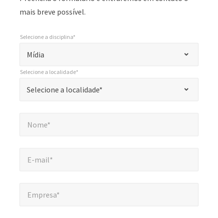
mais breve possível.
Selecione a disciplina*
*
Selecione a disciplina*
"
Mídia
*
Selecione a localidade*
"
*
Selecione a localidade*
Selecione a localidade*
indica
campos
Nome*
*
obrigatórios
Nome*
E-mail*
*
E-mail*
Empresa*
*
Empresa*
Número de telefone*