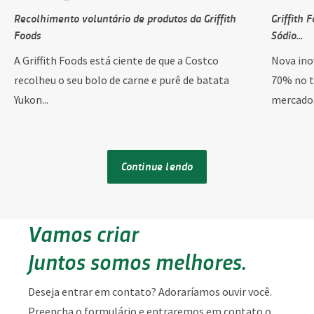
Recolhimento voluntário de produtos da Griffith
Griffith 
Foods
Sódio...
A Griffith Foods está ciente de que a Costco
Nova ino
recolheu o seu bolo de carne e purê de batata
70% no t
Yukon...
mercado. 
Continue lendo
Vamos criar
Juntos somos melhores.
Deseja entrar em contato? Adoraríamos ouvir você.
Preencha o formulário e entraremos em contato o