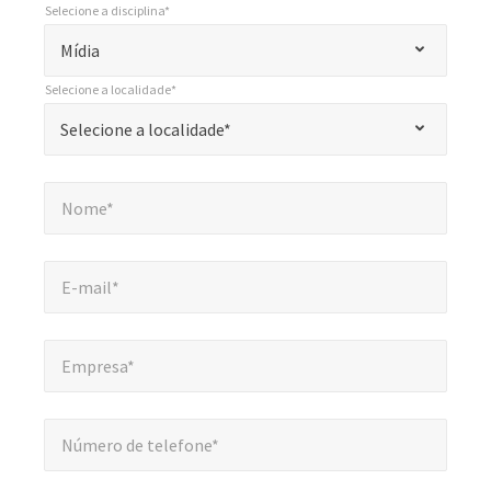
Selecione a disciplina*
*
Selecione a disciplina*
"
Mídia
*
Selecione a localidade*
"
*
Selecione a localidade*
Selecione a localidade*
indica
campos
Nome*
*
obrigatórios
Nome*
E-mail*
*
E-mail*
Empresa*
*
Empresa*
Número de telefone*
*
Número de telefone*